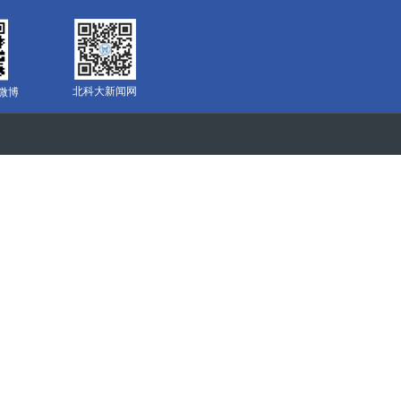
北科大新闻网
微博