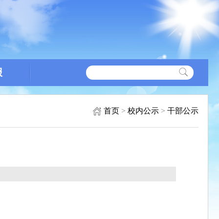
报
首页
>
校内公示
>
干部公示