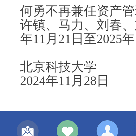
何勇不再兼任资产管
许镇、马力、刘春、
年
11
月
21
日至
2025
年
北京科技大学
2024
年
11
月
2
8
日