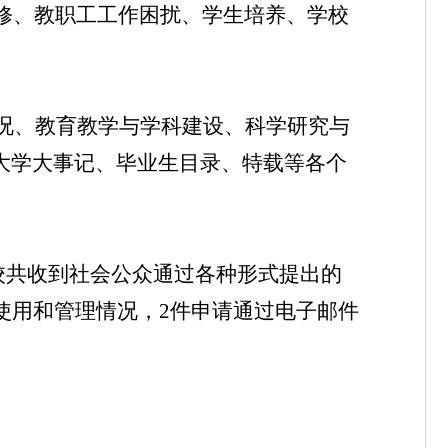
房维修、教职工工作困扰、学生培养、学校
情况、教育教学与学科建设、科学研究与
大学大事记、毕业生目录、特载等各个
校共收到社会公众通过各种形式提出的
使用和管理情况，2件申请通过电子邮件