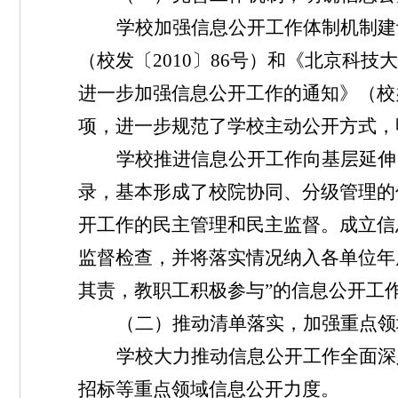
学校加强信息公开工作体制机制建
（校发〔2010〕86号）和《北京科
进一步加强信息公开工作的通知》（校办
项，
进一步规范了学校主动公开方式，
学校推进信息公开工作向基层延伸
录，基本形成了校院协同、分级管理的
开工作的民主管理和民主监督。成立信
监督检查，并将落实情况纳入各单位年
其责，教职工积极参与”的信息公开工
（二）推动清单落实，加强重点领
学校大力推动信息公开工作全面深
招标等重点领域信息公开力度。