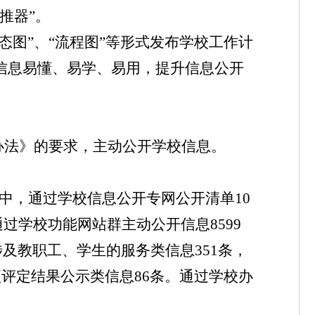
推器”。
态图”、“流程图”等形式发布学校工作计
信息易懂、易学、易用，提升信息公开
办法》的要求，主动公开学校信息。
其中，通过学校信息公开专网公开清单10
通过学校功能网站群主动公开信息8599
涉及教职工、学生的服务类信息351条，
评定结果公示类信息86条。通过学校办
。