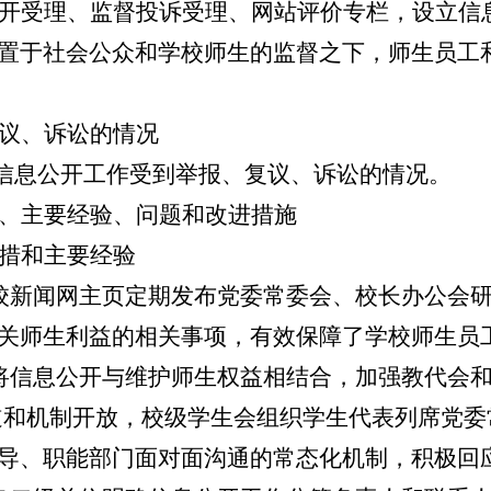
开受理、监督投诉受理、网站评价专栏，设立信
置于社会公众和学校师生的监督之下，师生员工
议、诉讼的情况
信息公开工作受到举报、复议、诉讼的情况。
、主要经验、问题和改进措施
措和主要经验
校新闻网主页定期发布党委常委会、校长办公会
关师生利益的相关事项，有效保障了学校师生员
将信息公开与维护师生权益相结合，加强教代会和
渠道和机制开放，校级学生会组织学生代表列席党
导、职能部门面对面沟通的常态化机制，积极回