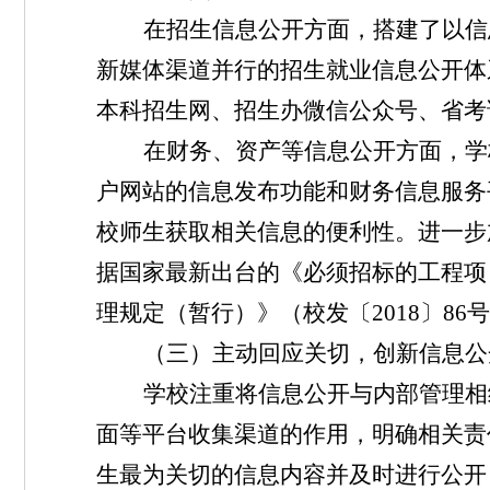
在招生信息公开方面，搭建了以信
新媒体渠道并行的招生就业信息公开体
本科招生网、招生办微信公众号、省考试
在财务、资产等信息公开方面，学
户网站的信息发布功能和财务信息服务
校师生获取相关信息的便利性。进一步
据国家最新出台的《必须招标的工程项
理规定（暂行）》（校发〔2018〕8
（三）主动回应关切，创新信息公
学校注重将信息公开与内部管理相
面等平台收集渠道的作用，明确相关责
生最为关切的信息内容并及时进行公开