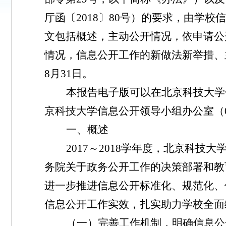
厅函〔2018〕80号）的要求，由学校
文包括概述，主动公开情况，依申请公
情况，信息公开工作的新做法新举措、主
8月31日。
本报告电子版可以在北京科技大学信息公开
京科技大学信息公开领导小组办公室（010-
一、概述
2017
～
2018
学年度，北京科技大
务院关于政务公开工作的决策部署和教
进一步推进信息公开标准化、规范化、
信息公开工作实效，扎实助力学校全面
（一）完善工作机制，明确信息公