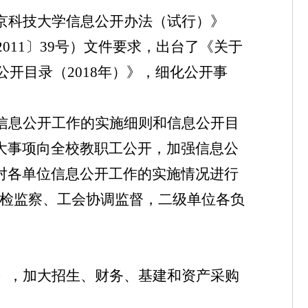
京科技大学信息公开办法（试行）》
011〕39号）文件要求，出台了《关于
开目录（2018年）》，
细化公开事
信息公开工作的实施细则和信息公开目
大事项向全校教职工公开，加强信息公
对各单位信息公开工作的实施情况进行
纪检监察、工会协调监督，二级单位各负
》，加大招生、财务、基建和资产采购