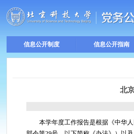
信息公开制度
信息公开指南
北京
本学年度工作报告是根据《中华人
部令第29号，以下简称《办法》）以