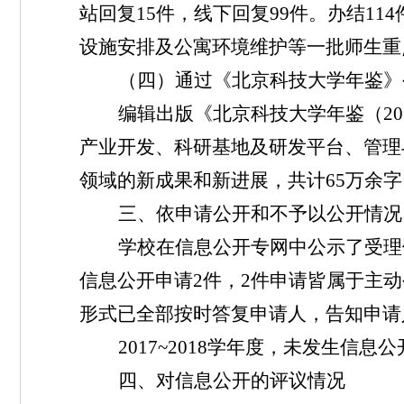
站回复15件，线下回复99件。办结1
设施安排及公寓环境维护等一批师生重
（四）通过《北京科技大学年鉴》
编辑出版《北京科技大学年鉴（2
产业开发、科研基地及研发平台、管理
领域的新成果和新进展，共计65万余字
三、依申请公开和不予以公开情况
学校在信息公开专网中公示了受理依
信息公开申请2件，2件申请皆属于主
形式已全部按时答复申请人，告知申请
2017
~
2018
学年度，未发生信息公
四、对信息公开的评议情况