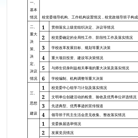
一、
基本
情况
校党委领导机构、工作机构设置情况，校党政领导班子构成
1
二、
贯彻落实上级党组织决定、决议等情况
重大
2
校党委确定的全局性工作、阶段性工作及落实情况
决
3
学校改革发展目标、规划等重大决策
策、
决
4
重大项目投资、建设等决策情况
定、
5
与师生切身利益相关事项的重大决策及落实情况
决议
6
情况
学校编制、机构调整等重大决策
1
校党委中心组学习计划及落实情况
三、
2
文明单位创建活动的检查、验收及优秀单位评选情况
思想
3
先进典型、优秀事迹的宣传报道
建设
4
领导班子民主生活会意见收集、整改落实情况
1
党委换届选举情况
2
发展党员情况