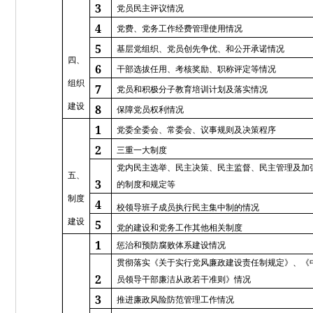
3
党员民主评议情况
4
党费、党务工作经费管理使用情况
5
基层党组织、党员创先争优、和公开承诺情况
四、
6
干部选拔任用、考核奖励、职称评定等情况
组织
7
党员和积极分子教育培训计划及落实情况
建设
8
保障党员权利情况
1
党委全委会、常委会、议事规则及决策程序
2
三重一大制度
党内民主选举、民主决策、民主监督、民主管理及加
五、
3
的制度和规定等
制度
4
校领导班子成员执行民主集中制的情况
建设
5
党的建设和党务工作其他相关制度
1
惩治和预防腐败体系建设情况
贯彻落实《关于实行党风廉政建设责任制规定》、《
2
员领导干部廉洁从政若干准则》情况
3
推进廉政风险防范管理工作情况