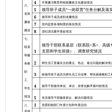
4
开展廉洁教育和校园廉政文化建设情况
六、
“
”
5
领导班子成员
一岗双责
任务分解及落
党风
6
领导班子成员述职述廉情况
廉政
7
党内监督各项制度的落实情况
建设
8
违纪违法案件查处情况
七、
<
>
领导干部联系基层（联系院
系
、高级
联系
1
支部和学生班级）、调查研究情况
和服
2
师生员工普遍关注的重点、热点、难点问题的解决情
务教
职
3
校领导班子成员为师生员工办实事、帮扶困难教职工
工、
4
领导干部接待来信、来访，排查化解矛盾纠纷情况
学生
情况
5
党员领导干部服务群众、解决问题情况
1
党委职能部门年度计划和年度总结
八、
其他