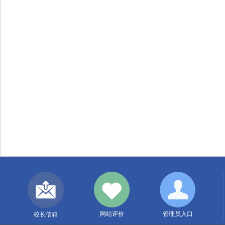
网站评价
管理员入口
校长信箱