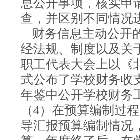
息公开事项，核实申
查，并区别不同情况
财务信息主动公开
经法规、制度以及关
职工代表大会上以《
式公布了学校财务收
年鉴中公开学校财务
（
4
）在预算编制过程
导汇报预算编制情况