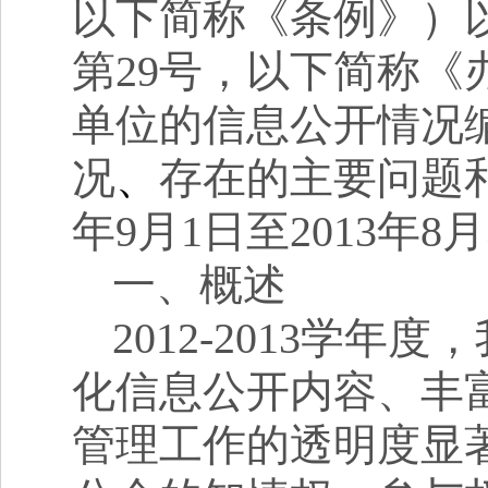
以下简称《条例》）
第
29
号，以下简称《
单位的信息公开情况
况
、
存在的主要问题
年
9
月
1
日至
2013
年
8
月
一、概述
2012-2013
学年度，
化信息公开内容、丰
管理工作的透明度显