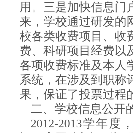
用
。
三是加快信息门
来，学校通过研发的
校各类收费项目、收
费、科研项目经费以
各项收费标准及本人
系统，在涉及到职称
果，保证了投票过程
二、学校信息公开
2012-2013
学年度