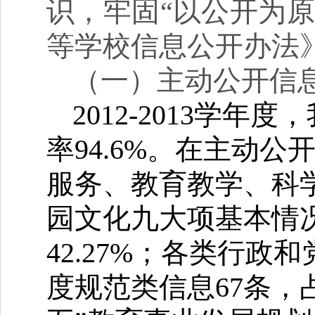
识，牢固“以公开为
等学校信息公开办法
（一）主动公开信
2012-2013
学年度，
率
94.6%
。在主动公
服务、教育教学、科
园文化九大项基本情
42.27%
；各类行政和
度规范类信息
67
条，