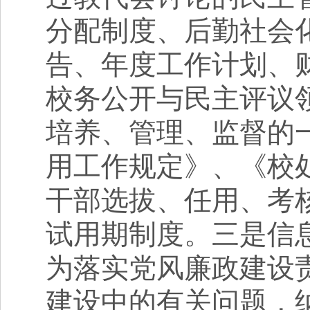
分配制度、后勤社会
告、年度工作计划、
校务公开与民主评议
培养、管理、监督的
用工作规定》、《校
干部选拔、任用、考
试用期制度。
三是信
为落实党风廉政建设
建设中的有关问题，