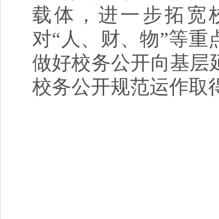
载体，进一步拓宽
对“人、财、物”等
做好校务公开向基层
校务公开规范运作取