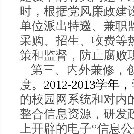
时，根据党风廉政建
单位派出特邀、兼职
采购、招生、收费等
策和监督，防止腐败
第三、内外兼修，
度。
2012-2013
学年，
的校园网系统和对内
整合信息资源，研发
上开辟的电子“信息