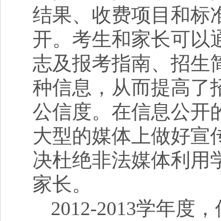
结果、收费项目和标
开。考生和家长可以
志及报考指南、招生
种信息，从而提高了
公信度。在信息公开
大型的媒体上做好宣
决杜绝非法媒体利用
家长。
2012-2013
学年度，