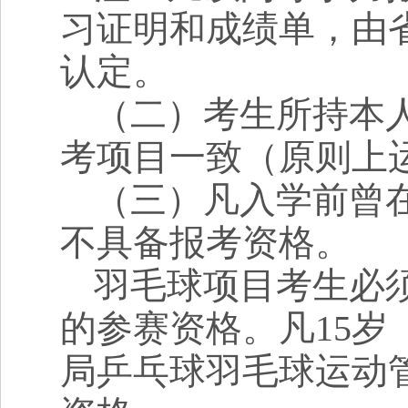
习证明和成绩单，由
认定。
（二）考生所持本
考项目一致（原则上
（三）凡入学前曾
不具备报考资格。
羽毛球项目考生必
的参赛资格。凡15
局乒乓球羽毛球运动