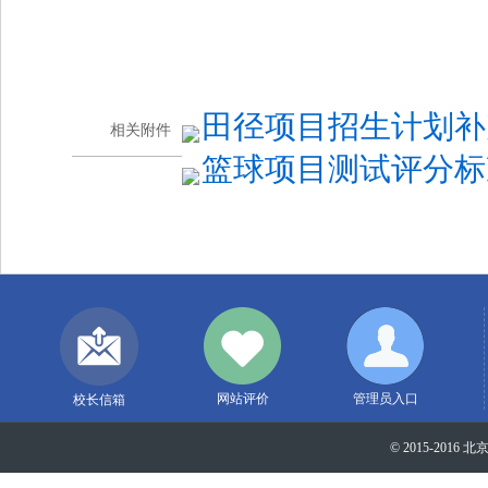
田径项目招生计划补充
相关附件
篮球项目测试评分标准.
网站评价
管理员入口
校长信箱
© 2015-2