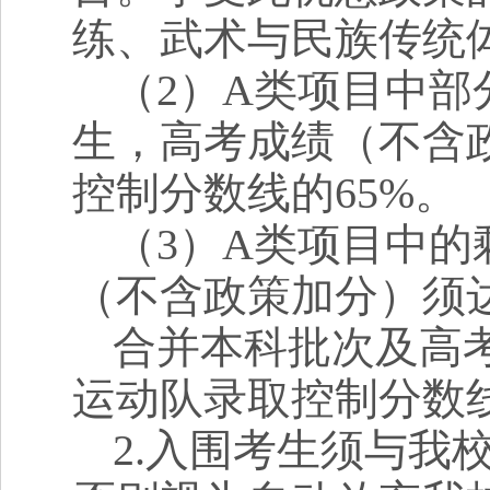
练、武术与民族传统
（2）A类项目中
生，高考成绩（不含
控制分数线的65%。
（3）A类项目中
（不含政策加分）须
合并本科批次及高
运动队录取控制分数
2.入围考生须与我