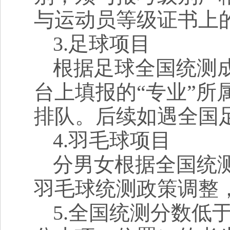
与运动员等级证书上
3.足球项目
根据足球全国统测
台上填报的“专业”所
排队。后续如遇全国
4.羽毛球项目
分男女根据全国统
羽毛球统测政策调整
5.全国统测分数低