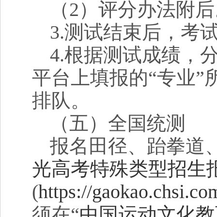
（2）评分办法附后
3.测试结束后，考
4.根据测试成绩，
平台上填报的“专业”
排队。
（五）全国统测
报名田径、跆拳道
光高考特殊类型招生
(
https://gaokao.chsi.c
须在“
中国运动文化教