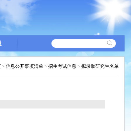
报
页
>
信息公开事项清单
>
招生考试信息
>
拟录取研究生名单