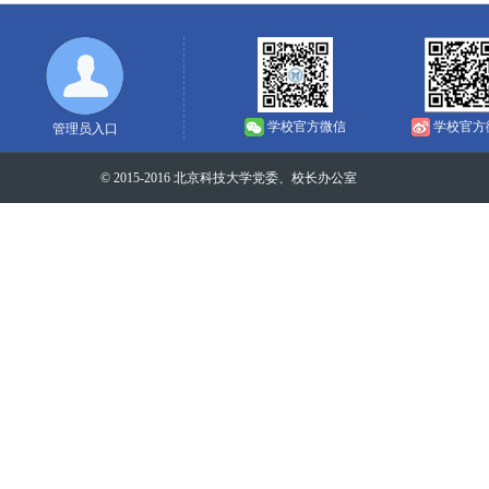
学校官方微信
学校官方
管理员入口
© 2015-2016 北京科技大学党委、校长办公室