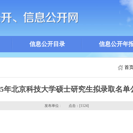
信息公开目录
信息公开年
首
015年北京科技大学硕士研究生拟录取名单
发布单位 : 点击：[
1124]