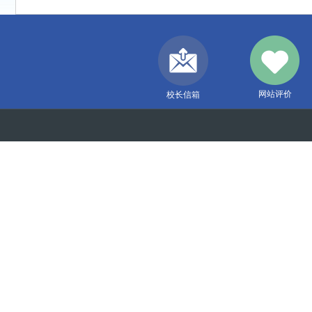
网站评价
校长信箱