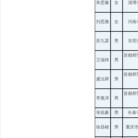
朱思豫
女
淄博
刘思雅
女
河南
苏九霖
男
东莞
首都师
王瑞炜
男
首都师
虞法舜
男
首都师
李胤泽
男
张祖豪
男
长春
徐昌峻
男
重庆