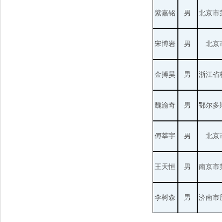
紫嘉铭
男
北京市
宋博岩
男
北京
金搏昊
男
浙江省
魏渝奇
男
鄂尔多
傅莘宇
男
北京
王天恒
男
南京市
李树森
男
济南市