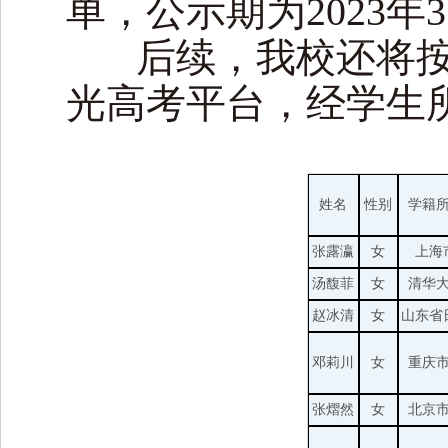
单，公示期为2023年3
后续，我校还将按
光高考平台，经学生
姓名
性别
学籍
张露瀛
女
上海
汤馥菲
女
清华
赵冰清
女
山东省
邓莉川
女
重庆
张熠然
女
北京