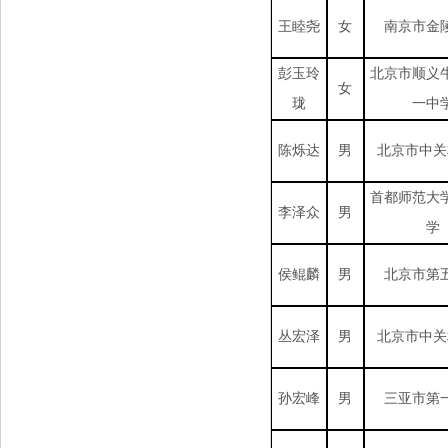
王睦尧
女
南京市金
彭玉玲
北京市顺义
女
珑
一中
陈烁达
男
北京市中关
首都师范大
李泽众
男
学
侯鲲麟
男
北京市第
丛宏泽
男
北京市中关
孙宏峰
男
三亚市第