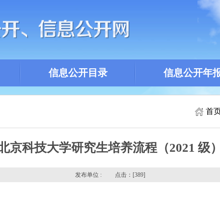
信息公开目录
信息公开年
首
北京科技大学研究生培养流程（2021 级
发布单位 : 点击：[
389]