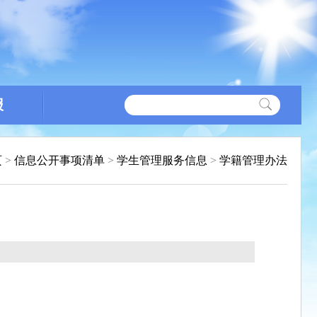
报
页
>
信息公开事项清单
>
学生管理服务信息
>
学籍管理办法
）