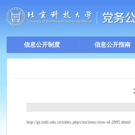
信息公开制度
信息公开指南
http://gs.ustb.edu.cn/index.php/cms/item-view-id-2895.shtml