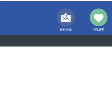
网站评价
校长信箱