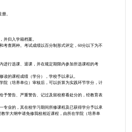
注册。
，并归入学籍档案。
和考查两种。考试成绩以百分制形式评定，
60
分以下为不
内进行选课、退课，并在规定期限内参加所选课程的考
。
修读的课程成绩（学分），学校予以承认。
学院（培养单位）审核后，可以折算为实践环节学分，计
给予警告、严重警告、记过及留校察看处分的，经教育表
一专业的，其在校学习期间所修课程及已获得学分予以承
程教学大纲申请免修我校相近课程，由所在学院（培养单