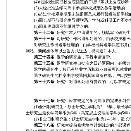
(4)
根据校医院或校医院指定的二级甲等以上医院诊断
(5)
未经批准连续两周未参加学校规定的教学活动的；
(6)
超过学校规定期限未注册而又未履行暂缓注册手续
(7)
因长期不与研究生导师联系、学习或科研工作不努
(8)
因其他原因不能继续学习的。
第三十二条
研究生本人申请退学的，须填写《研究生
第三十三条
对研究生作出退学处理的，由学校按相应
对研究生作出退学处理的，由学校出具退学决定书并
网站、新闻媒体等以公告方式送达，视同通知本人。
第三十四条
退学的研究生，不得申请复学。
第三十五条
退学研究生自批准之日起两周内，必须办
退学的研究生，按已有毕业学历和就业政策可以就业
退学研究生的档案由学校退回其家庭所在地，户口按
第三十六条
研究生对退学处理有异议的，可以在规定
第三十七条
研究生应在规定的学习年限内完成学习任
(1)
全日制研究生：硕士研究生学制为
2
～
3
年，最长学
士研究生最长学习年限为
6
年（马克思主义理论学科为
5
年
(2)
非全日制研究生：硕士研究生学制为
2
～
3
年，最长
第三十八条
研究生提前修满培养计划规定的全部课程