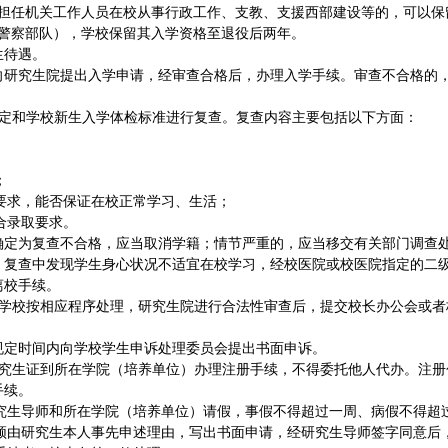
担任机关工作人员在校从事行政工作、支教、支援西部建设等的，可以保
警察部队），学校保留其入学资格至退役后两年。
生待遇。
向研究生院提出入学申请，经审查合格后，办理入学手续。审查不合格的
定和学校新生入学体检标准进行复查。复查内容主要包括以下方面：
；
要求，能否保证在校正常学习、生活；
合录取要求。
确定为复查不合格，应当取消学籍；情节严重的，应当移交有关部门调查
。复查中发现学生身心状况不适宜在校学习，经校医院或校医院指定的二
离校手续。
学校按相应程序处理，研究生院进行合法性审查后，提交校长办公会或者
规定时间内向学校学生申诉处理委员会提出书面申诉。
究生证到所在学院（培养单位）办理注册手续，不得委托他人代办。注册
手续。
究生导师和所在学院（培养单位）请假，事假不得超过一周、病假不得超
须由研究生本人事先申述理由，写出书面申请，经研究生导师签字同意后