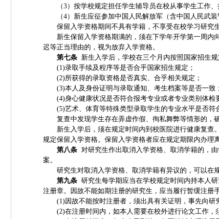
（
3
）按学校规定担任学生辅导员在校从事学生工作、
（
4
）新生应征参加中国人民解放军（含中国人民武装
保留入学资格期间不具有学籍，不享受在校学习研究
新生保留入学资格期满的，须在下学年开学第一周内
迟等正当理由的，视为放弃入学资格。
第七条
新生入学后，学校在三个月内按照国家招生规
(1)
录取手续及程序等是否合乎国家招生规定；
(2)
所获得的录取资格是否真实、合乎相关规定；
(3)
本人及身份证明与录取通知、考生档案等是否一致
(4)
身心健康状况是否符合报考专业或者专业类别体检
(5)
艺术、体育等特殊类型录取学生的专业水平是否符
复查中发现学生存在弄虚作假、徇私舞弊等情形的，
新生入学后，须在规定时间内到校医院进行健康复查
规定保留入学资格。保留入学资格者应在规定期限内办理
第八条
对研究生作出取消入学资格、取消学籍的，由
案。
研究生对取消入学资格、取消学籍有异议的，可以在
第九条
研究生每学期应当在学校规定时间内持本人研
注册章。因故不能如期注册的研究生，应当履行暂缓注册
(1)
因故不能按时注册者，须出具有关证明，事先向研
(2)
在注册时间内，如本人需要在校外进行论文工作，