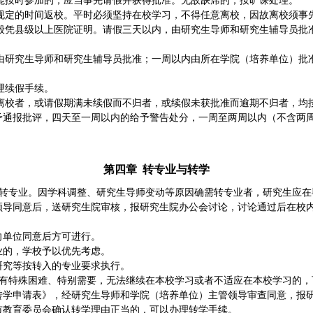
能按时参加的，应当事先请假并获得批准。无故缺席的，按旷课处理。
规定的时间返校。平时必须坚持在校学习，不得任意离校，因故离校须事
般凭县级以上医院证明。请假三天以内，由研究生导师和研究生辅导员批
由研究生导师和研究生辅导员批准；一周以内由所在学院（培养单位）批
理续假手续。
离校者，或请假期满未续假而不归者，或续假未获批准而逾期不归者，均
予通报批评，四天至一周以内的给予警告处分，一周至两周以内（不含两
第四章
转专业与转学
转专业。因学科调整、研究生导师变动等原因确需转专业者，研究生应在
领导同意后，送研究生院审核，报研究生院办公会讨论，讨论通过后在校
向单位同意后方可进行。
业的，学校予以优先考虑。
研究等按转入的专业要求执行。
有特殊困难、特别需要，无法继续在本校学习或者不适应在本校学习的，
转学申请表》，经研究生导师和学院（培养单位）主管领导审查同意，报
市教育委员会确认转学理由正当的，可以办理转学手续。