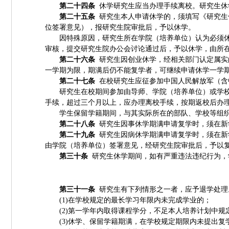
第二十四条
休学研究生应当办理手续离校。研究生休
第二十五条
研究生本人申请休学的，须填写《研究生
位签署意见），报研究生院审批后，予以休学。
因特殊原因，研究生所在学院（培养单位）认为必须
审核，提交研究生院办公会讨论通过后，予以休学，由所
第二十六条
研究生因创业休学，经相关部门认定属实
一学期为限，期满后仍不能复学者，可继续申请休学一学
第二十七条
在校研究生应征参加中国人民解放军（含
研究生在校期间参加由导师、学院（培养单位）或学
手续，超过三个月以上，应办理离校手续，按期返校后办
学生保留学籍期间，与其实际所在的部队、学校等组
第二十八条
研究生因事休学期满申请复学时，须在新
第二十九条
研究生因病休学期满申请复学时，须在新
由学院（培养单位）签署意见，经研究生院审批后，予以
第三十条
研究生休学期间，如有严重违法违纪行为，
第三十一条
研究生有下列情形之一者，应予退学处理
(1)
在学校规定的最长学习年限内未完成学业的；
(2)
第一学年内取得课程学分，不足本人培养计划中规
(3)
休学、保留学籍期满，在学校规定期限内未提出复