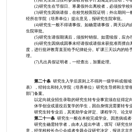
(1)
研究生应当按时参加教育教学计划规定的活动，不
(2)
研究生在节假日、寒暑假外出离校者，必须按学校
(3)
研究生因病请假，在校凭校医院证明；外出期间一
经所在学院（培养单位）提出意见，报研究生院审批。
(4)
研究生一般不得请事假。如确需请事假，两天以内
生院审批。
(5)
研究生请假期满后，须按时销假。如需续假，应办
(6)
研究生因病或因事未经请假或请假未获批准而擅自
度，进行批评教育直至给予纪律处分。旷课三天以内的给
理。
(7)
凡出具假证明者，一经查出，加重处理。
第二十条
研究生入学后原则上不得跨一级学科或领域
表》，经转出和转入学院（培养单位）研究生导师和主管
部门备案。
以定向就业招生录取的研究生转专业事宜须在征得定
休学创业或退役后复学的学生，因自身情况需要转专
研究生转专业后，其奖助学金评定、课程学习、论文
第二十一条
研究生一般在本校完成学业。因患病或者
研究生确需转学者，由本人提出申请，填写《研究生
意，经学校校长办公会或者专题会议研究决定，报送北京