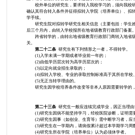
校外单位的研究生，要求转入我校学习的，须向我校
确认其符合转入条件并征得拟转入学院（培养单位）、拟
学手续。
研究生院对拟转学研究生相关信息（主要包括：学生
后三个月内，由转入学校报所在地省级教育行政部门备案
跨省转学的，由转出地省级教育行政部门商转入地省
关。
第二十二条
研究生有下列情形之一者，不得转学。
(1)
入学未满一学期或者毕业前一年的；
(2)
由低学历层次转为高学历层次的；
(3)
以定向就业招生录取的；
(4)
拟转入学校、专业的录取控制标准高于其所在学校
(5)
无正当转学理由的。
研究生因学校培养条件改变等非本人原因需要转学的
第二十三条
研究生一般应连续完成学业，因正当理由
(1)
研究生因病不能坚持学习，经校医院诊断，证明需
(2)
研究生因事（如创业、生育等）需中断学习者，应
(3)
研究生在一学期内，请病假累计超过本学期学习周
(4)
研究生所在学院（培养单位）认为必须休学者。