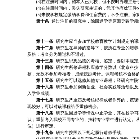
(3)
在注册时间内，如本人已到校，但不按时办理注册
(4)
在注册时间内，丢失研究生证的，凭其他有效证件
(5)
未按学校规定缴纳学费和住宿费的，不予注册。家
第十条
通过注册的研究生，除因退学等原因导致学籍
第十一条
研究生应当参加学校教育教学计划规定的课
第十二条
研究生在导师的指导下，按所在专业的培养
及格；考查分为通过和不通过。
第十三条
研究生思想品德的考核、鉴定，要以本规定
第十四条
研究生所修课程和应修学分数以《北京科技
核，无故不参加考核者，成绩按缺考计。课程考核不合格
第十五条
研究生可以选修其他专业课程；经研究生院
第十六条
研究生参加创新创业、社会实践等活动以及
入学业成绩。
第十七条
研究生严重违反考核纪律或者作弊的，该课
现较好，可以对该课程给予重修机会。
第十八条
研究生因退学等情况中止学业，其在校学习
认；重新考入我校不同专业的，按转专业学生进行认定。
位）进行审定。
第十九条
研究生按照以下规定履行请假手续。