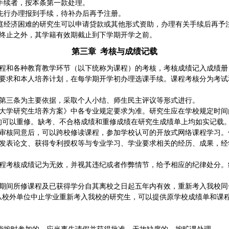
手续者，按本条第一款处理。
先行办理报到手续，待补办后再予注册。
庭经济困难的研究生可以申请贷款或其他形式资助，办理有关手续后再予
终止之外，其学籍有效期截止到下学期开学之前。
第三章
考核与成绩记载
程和各种教育教学环节（以下统称为课程）的考核，考核成绩记入成绩册
要求和本人培养计划，在每学期开学初办理选课手续。课程考核分为考试
第三条为主要依据，采取个人小结、师生民主评议等形式进行。
大学研究生培养方案》中各专业规定要求为准。研究生应在学校规定时间
的可以重修。缺考、不合格成绩和重修成绩在研究生成绩单上均如实记载
审核同意后，可以跨校修读课程，参加学校认可的开放式网络课程学习。
发表论文、获得专利授权等与专业学习、学业要求相关的经历、成果，经
程考核成绩记为无效，并视其违纪或者作弊情节，给予相应的纪律处分。
期间所修课程及已获得学分自其离校之日起五年内有效，重新考入我校同
从校外单位中止学业重新考入我校的研究生，可以提供原学校成绩单和课