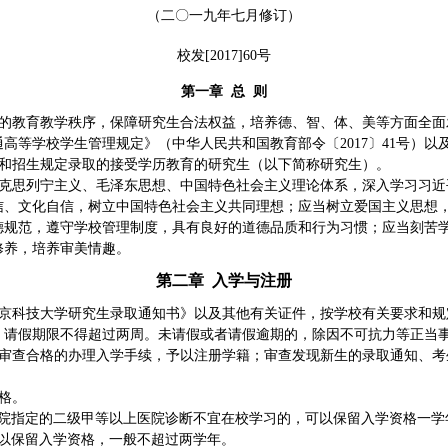
（
二
〇
一九年七月修订
）
校发
[
2017
]
60
号
第一章
总
则
的教育教学秩序，保障研究生合法权益，培养德、智、体、美等方面全面
通高等学校学生管理规定》（中华人民共和国教育部令〔
2017
〕
41
号）以
和招生规定录取的接受学历教育的研究生（以下简称研究生）。
克思列宁主义、毛泽东思想、中国特色社会主义理论体系，深入学习习近
信、文化自信，树立中国特色社会主义共同理想；应当树立爱国主义思想
德规范，遵守学校管理制度，具有良好的道德品质和行为习惯；应当刻苦
修养，培养审美情趣。
第二章
入学与注册
京科技大学研究生录取通知书》以及其他有关证件，按学校有关要求和规
，请假期限不得超过两周。未请假或者请假逾期的，除因不可抗力等正当
审查合格的办理入学手续，予以注册学籍；审查发现新生的录取通知、考
格。
院指定的二级甲等以上医院诊断不宜在校学习的，可以保留入学资格一学
以保留入学资格，一般不超过两学年。