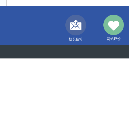
网站评价
校长信箱