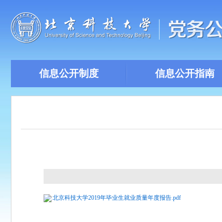
信息公开制度
信息公开指南
北京科技大学2019年毕业生就业质量年度报告.pdf