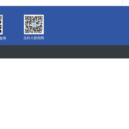
北科大新闻网
微博