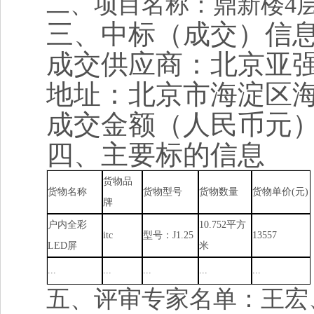
二、项目名称：鼎新楼
4
三、中标（成交）信
成交供应商
：北京亚
地址：北京市海淀区
成交
金额（人民币元
四、
主要标的信息
货物品
货物名称
货物型号
货物数量
货物单价(元)
牌
户内全彩
10.752平方
itc
型号：J1.25
13557
LED屏
米
...
...
...
...
...
五、评审专家名单：
王宏