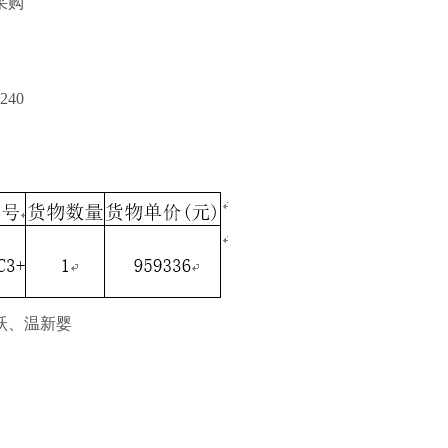
采购
40
跃、温新婴